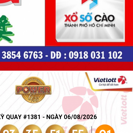
KỲ QUAY #1381 - NGÀY 06/08/2026