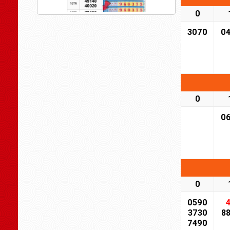
0
VÉ TRÚNG THƯỞNG - THỨ NĂM :
25.12.2025 TÂY NINH
3070
0
0
0
VÉ TRÚNG THƯỞNG - THỨ TƯ:
0
02.07.2025 CẦN THƠ
0590
3730
8
7490