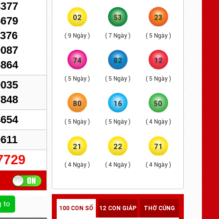
8377
02
53
23
5679
1376
( 9 Ngày )
( 7 Ngày )
( 5 Ngày )
9087
74
82
12
6864
( 5 Ngày )
( 5 Ngày )
( 5 Ngày )
9035
7848
80
16
50
4654
( 5 Ngày )
( 5 Ngày )
( 4 Ngày )
0611
21
22
71
7729
( 4 Ngày )
( 4 Ngày )
( 4 Ngày )
 to
100 CON SỐ
12 CON GIÁP
THỜ CÚNG