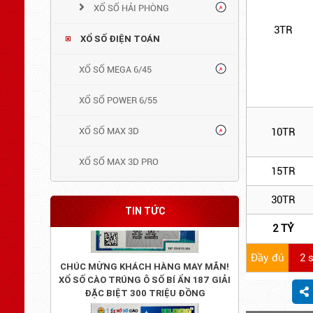
XỔ SỐ HẢI PHÒNG
3TR
XỔ SỐ ĐIỆN TOÁN
XỔ SỐ MEGA 6/45
XỔ SỐ POWER 6/55
XỔ SỐ MAX 3D
10TR
XỔ SỐ MAX 3D PRO
15TR
30TR
TIN TỨC
2 TỶ
CHÚC MỪNG KHÁCH HÀNG MAY MẮN!
XỔ SỐ CÀO TRÚNG Ô SỐ BÍ ẨN 187 GIẢI
Đầy đủ
2 
ĐẶC BIỆT 300 TRIỆU ĐỒNG