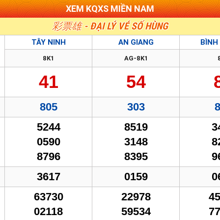
XEM KQXS MIỀN NAM
GỌI NGAY : 0918031102
TÂY NINH
AN GIANG
BÌNH
8K1
AG-8K1
41
54
805
303
5244
8519
3
0590
3148
8
8796
8395
9
3617
0159
0
63730
22978
4
02118
59534
7