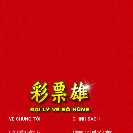
VỀ CHÚNG TÔI
CHÍNH SÁCH
Giới Thiệu Công Ty
Thông Tin Đổi Số Trúng