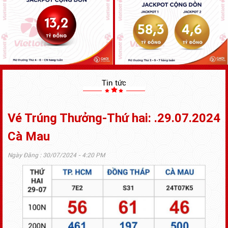
13,2
58,3
4,6
Tin tức
Vé Trúng Thưởng-Thứ hai: .29.07.2024
Cà Mau
Ngày Đăng : 30/07/2024 - 4:20 PM