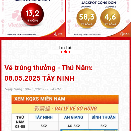
13,2
58,3
4,6
Tin tức
Vé trúng thưởng - Thứ Năm:
08.05.2025 TÂY NINH
Ngày Đăng : 08/05/2025 - 6:34 PM