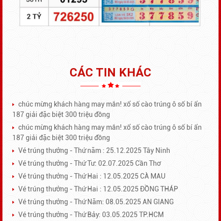
CÁC TIN KHÁC
chúc mừng khách hàng may mắn! xổ số cào trúng ô số bí ẩn
187 giải đặc biệt 300 triệu đồng
chúc mừng khách hàng may mắn! xổ số cào trúng ô số bí ẩn
187 giải đặc biệt 300 triệu đồng
Vé trúng thưởng - Thứ năm : 25.12.2025 Tây Ninh
Vé trúng thưởng - Thứ Tư: 02.07.2025 Cần Thơ
Vé trúng thưởng - Thứ Hai : 12.05.2025 CÀ MAU
Vé trúng thưởng - Thứ Hai : 12.05.2025 ĐỒNG THÁP
Vé trúng thưởng - Thứ Năm: 08.05.2025 AN GIANG
Vé trúng thưởng - Thứ Bảy: 03.05.2025 TP.HCM