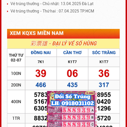
Vé trúng thưởng - Chủ nhật: 13.04.2025 Đà Lạt
Vé trúng thưởng - Thứ hai : 07.04.2025 TP.HCM