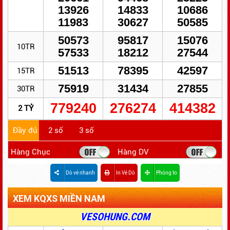
13926
14833
10686
11983
30627
50585
50573
95817
15076
10TR
57533
18212
27544
51513
78395
42597
15TR
75919
31434
27855
30TR
779240
276274
414382
2 TỶ
Đầy đủ
2 số
3 số
Hàng Chục
Hàng DV
Dò vé nhanh
In Vé Dò
Phóng to
XEM KQXS MIỀN NAM
ĐỔI SỐ TRÚNG - NHANH GỌN - BẢO MẬT
VESOHUNG.COM