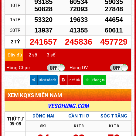
93185
60534
59035
10TR
50828
72093
27848
53320
19633
44654
15TR
13937
41355
60611
30TR
241657
245836
457729
2 TỶ
Đầy đủ
2 số
3 số
Hàng Chục
Hàng DV
Dò vé nhanh
In Vé Dò
Phóng to
XEM KQXS MIỀN NAM
ĐỔI SỐ TRÚNG - NHANH GỌN - BẢO MẬT
VESOHUNG.COM
ĐỒNG NAI
CẦN THƠ
SÓC TRĂNG
THỨ TƯ
05-08
8K1
K1T8
K1T8