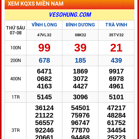
XEM KQXS MIỀN NAM
ĐỔI SỐ TRÚNG - NHANH GỌN - BẢO MẬT
VESOHUNG.COM
VĨNH LONG
BÌNH DƯƠNG
TRÀ VINH
THỨ SÁU
07-08
47VL32
08K32
35TV32
99
39
21
100N
678
185
439
200N
6471
1869
9917
0682
3072
6978
400N
4163
4427
4961
5145
3096
5101
1TR
36124
54501
47217
21122
75976
48284
56557
96747
61752
92246
77870
34454
3TR
20661
94468
25223