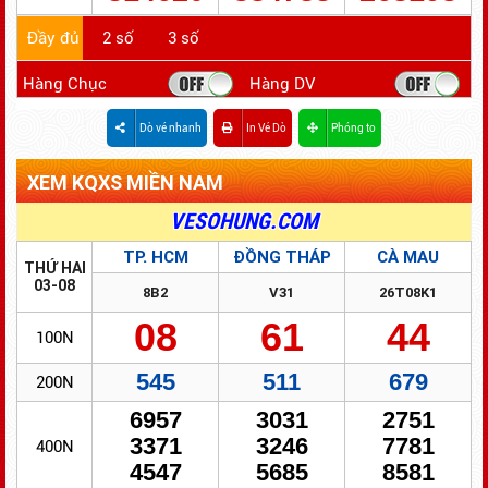
Đầy đủ
2 số
3 số
Hàng Chục
Hàng DV
Dò vé nhanh
In Vé Dò
Phóng to
XEM KQXS MIỀN NAM
ĐỔI SỐ TRÚNG - NHANH GỌN - BẢO MẬT
VESOHUNG.COM
TP. HCM
ĐỒNG THÁP
CÀ MAU
THỨ HAI
03-08
8B2
V31
26T08K1
08
61
44
100N
545
511
679
200N
6957
3031
2751
3371
3246
7781
400N
4547
5685
8581