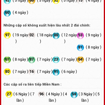
92
66
32
15
( 5 ngày )
( 5 ngày )
( 5 ngày )
( 4 ngày )
60
( 4 ngày )
Những cặp số không xuất hiện lâu nhất 2 đài chính:
97
02
00
53
( 19 ngày
( 18 ngày
( 12 ngày
( 9 ngày )
)
)
)
81
( 8 ngày )
67
87
23
64
( 8 ngày )
( 7 ngày )
( 7 ngày )
( 7 ngày )
80
16
91
( 7 ngày )
( 7 ngày )
( 6 ngày )
Các cặp số ra liên tiếp Miền Nam :
27
96
54
( 6 Ngày ) ( 7
( 4 Ngày ) ( 4
( 3 Ngày ) ( 5
lần )
lần )
lần )