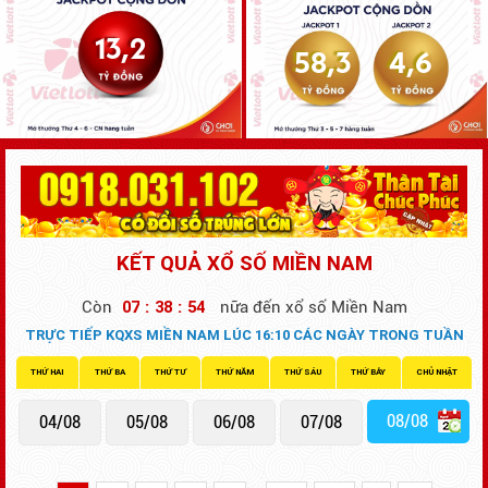
13,2
58,3
4,6
KẾT QUẢ XỔ SỐ MIỀN NAM
2
Còn
0
7
:
3
8
:
5
nữa đến xổ số Miền Nam
TRỰC TIẾP KQXS MIỀN NAM LÚC 16:10 CÁC NGÀY TRONG TUẦN
THỨ HAI
THỨ BA
THỨ TƯ
THỨ NĂM
THỨ SÁU
THỨ BẢY
CHỦ NHẬT
08/08
04/08
05/08
06/08
07/08