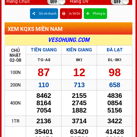
Hàng Chục
Hàng DV
Dò vé nhanh
In Vé Dò
Phóng to
XEM KQXS MIỀN NAM
ĐỔI SỐ TRÚNG - NHANH GỌN - BẢO MẬT
VESOHUNG.COM
TIỀN GIANG
KIÊN GIANG
ĐÀ LẠT
CHỦ
NHẬT
TG-A8
8K1
ĐL-8K1
02-08
87
12
98
100N
110
713
658
200N
8462
2155
4836
8164
2745
0854
400N
7054
1882
5156
2136
3714
3422
1TR
35401
63420
41428