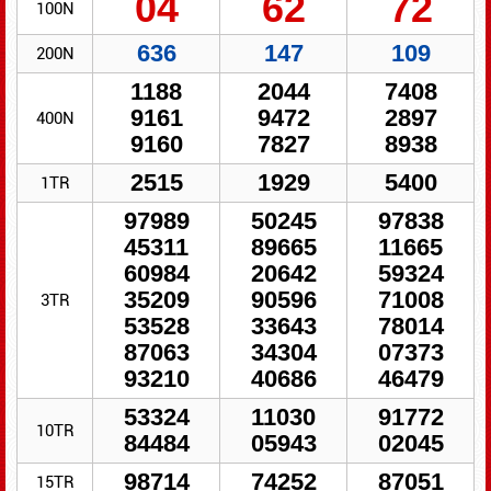
04
62
72
100N
636
147
109
200N
1188
2044
7408
9161
9472
2897
400N
9160
7827
8938
2515
1929
5400
1TR
97989
50245
97838
45311
89665
11665
60984
20642
59324
35209
90596
71008
3TR
53528
33643
78014
87063
34304
07373
93210
40686
46479
53324
11030
91772
10TR
84484
05943
02045
98714
74252
87051
15TR