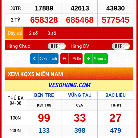
17889
42613
43930
30TR
658328
685468
577545
2 TỶ
Đầy đủ
2 số
3 số
Hàng Chục
Hàng DV
Dò vé nhanh
In Vé Dò
Phóng to
XEM KQXS MIỀN NAM
ĐỔI SỐ TRÚNG - NHANH GỌN - BẢO MẬT
VESOHUNG.COM
BẾN TRE
VŨNG TÀU
BẠC LIÊU
THỨ BA
04-08
K31T08
08A
T8-K1
99
33
27
100N
133
398
479
200N