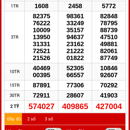
1608
2458
5772
1TR
82375
98361
82848
76222
33249
78795
10009
35157
88739
13950
94637
47510
3TR
31331
23162
49881
72521
21222
82061
21526
01822
87749
40469
52305
10846
10TR
00395
66557
92607
87891
77306
70292
15TR
72911
28607
41903
30TR
574027
409865
427004
2 TỶ
Đầy đủ
2 số
3 số