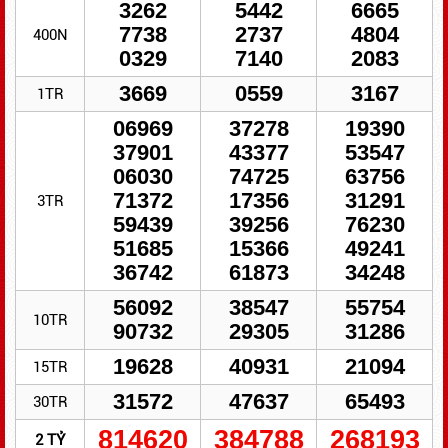
3262
5442
6665
7738
2737
4804
400N
0329
7140
2083
3669
0559
3167
1TR
06969
37278
19390
37901
43377
53547
06030
74725
63756
71372
17356
31291
3TR
59439
39256
76230
51685
15366
49241
36742
61873
34248
56092
38547
55754
10TR
90732
29305
31286
19628
40931
21094
15TR
31572
47637
65493
30TR
814620
384788
268193
2 TỶ