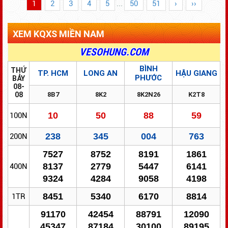
1
2
3
4
5
...
50
51
›
››
XEM KQXS MIỀN NAM
ĐỔI SỐ TRÚNG - NHANH GỌN - BẢO MẬT
VESOHUNG.COM
BÌNH
THỨ
TP. HCM
LONG AN
HẬU GIANG
PHƯỚC
BẢY
08-
08
8B7
8K2
8K2N26
K2T8
10
50
88
59
100N
238
345
004
763
200N
7527
8752
8191
1861
8137
2779
5447
6141
400N
9324
4284
9058
4198
8451
5340
6170
8814
1TR
91170
42454
88791
12090
45347
87184
30100
89195