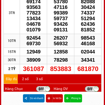
69174
53780
82088
93563
47116
30424
77823
99389
74337
3TR
13434
59737
51294
04678
93426
62436
01079
09131
81852
92454
26207
98543
10TR
69730
56932
46168
12949
12858
02044
15TR
38909
78298
34341
30TR
361087
853883
681870
2 TỶ
Đầy đủ
2 số
3 số
Hàng Chục
Hàng DV
Dò vé nhanh
In Vé Dò
Phóng to