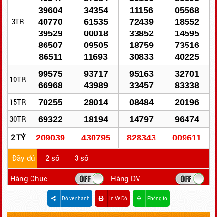
39604
34354
11156
05568
40770
61535
72439
18552
3TR
39529
00018
33852
14595
86507
09505
18759
73516
86511
11693
30833
40225
99575
93717
95163
32701
10TR
66968
43989
33457
83338
70255
28014
08484
20196
15TR
69322
18194
14797
96474
30TR
209039
430795
828343
009611
2 TỶ
Đầy đủ
2 số
3 số
Hàng Chục
Hàng DV
Dò vé nhanh
In Vé Dò
Phóng to