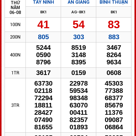
TÂY NINH
AN GIANG
BÌNH THUẬN
THỨ
NĂM
8K1
AG-8K1
8K1
06-08
41
54
83
100N
805
303
883
200N
5244
8519
3467
0590
3148
8264
400N
8796
8395
9634
3617
0159
0608
1TR
63730
22978
45303
02118
59534
77388
72294
98348
68377
18811
63070
85679
3TR
28427
00411
11376
07490
82357
09087
81655
01893
06864