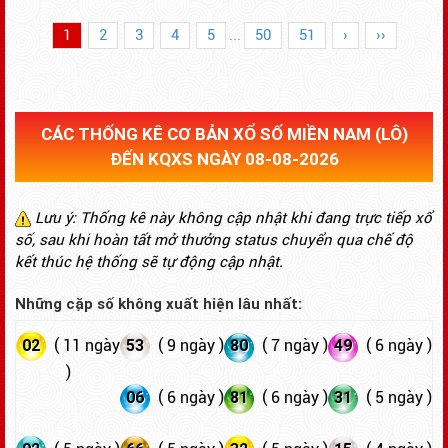
1
2
3
4
5
...
50
51
›
››
CÁC THỐNG KÊ CƠ BẢN XỔ SỐ MIỀN NAM (LÔ)
ĐẾN KQXS NGÀY 08-08-2026
Lưu ý: Thống kê này không cập nhật khi đang trực tiếp xổ
số, sau khi hoàn tất mở thưởng status chuyển qua chế độ
kết thúc hệ thống sẽ tự động cập nhật.
Những cặp số không xuất hiện lâu nhất:
02
53
80
49
( 11 ngày
( 9 ngày )
( 7 ngày )
( 6 ngày )
)
06
81
31
( 6 ngày )
( 6 ngày )
( 5 ngày )