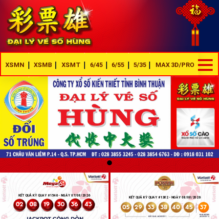
XSMN
XSMB
XSMT
6/45
6/55
5/35
MAX 3D/PRO
KẾT QUẢ KỲ QUAY #1546 - NGÀY 07/08/2026
KẾT QUẢ KỲ QUAY #1382 - NGÀY 08/08/2026
02
08
19
30
36
43
05
29
33
38
40
45
37