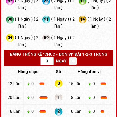
97
22
11
( 2 Ngày ) ( 2
( 2 Ngày ) ( 2
( 1 Ngày ) ( 2
lần )
lần )
lần )
38
91
14
( 1 Ngày ) ( 2
( 1 Ngày ) ( 2
( 1 Ngày ) ( 2
lần )
lần )
lần )
04
59
( 1 Ngày ) ( 2
( 1 Ngày ) ( 2
lần )
lần )
BẢNG THỐNG KÊ "CHỤC - ĐƠN VỊ" ĐÀI 1-2-3 TRONG
NGÀY
Hàng chục
Số
Hàng đơn vị
0
12 Lần
0
15 Lần
0
1
20 Lần
0
18 Lần
0
2
16 Lần
0
10 Lần
0