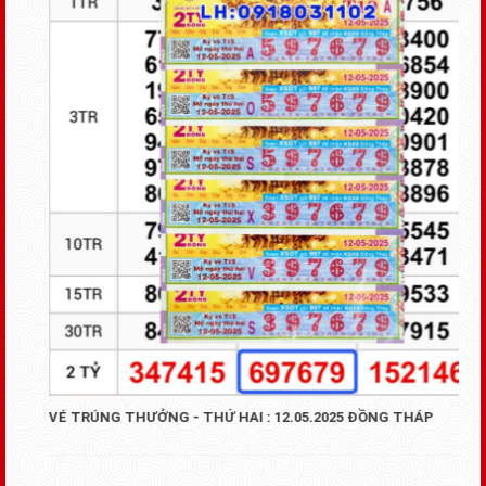
VÉ TRÚNG THƯỞNG - THỨ HAI : 12.05.2025 ĐỒNG THÁP