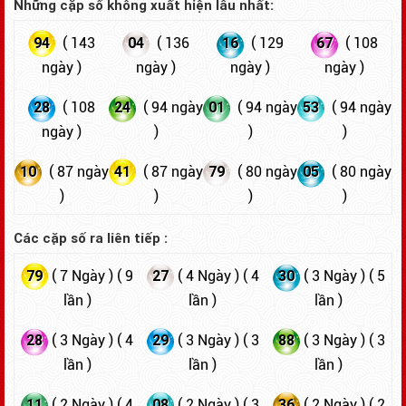
Những cặp số không xuất hiện lâu nhất:
94
04
16
67
( 143
( 136
( 129
( 108
ngày )
ngày )
ngày )
ngày )
28
24
01
53
( 108
( 94 ngày
( 94 ngày
( 94 ngày
ngày )
)
)
)
10
41
79
05
( 87 ngày
( 87 ngày
( 80 ngày
( 80 ngày
)
)
)
)
Các cặp số ra liên tiếp :
79
27
30
( 7 Ngày ) ( 9
( 4 Ngày ) ( 4
( 3 Ngày ) ( 5
lần )
lần )
lần )
28
29
88
( 3 Ngày ) ( 4
( 3 Ngày ) ( 3
( 3 Ngày ) ( 3
lần )
lần )
lần )
11
08
36
( 2 Ngày ) ( 4
( 2 Ngày ) ( 3
( 2 Ngày ) ( 2