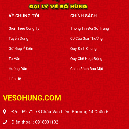
VỀ CHÚNG TÔI
CHÍNH SÁCH
Giới Thiệu Công Ty
Thông Tin Đổi Số Trúng
Tuyển Dụng
Cơ Cấu Giải Thưởng
Gửi Góp Ý Kiến
Quy Định Chung
Tư Vấn
Quy Chế Hoạt Động
Hướng Dẫn
Chính Sách Bảo Mật
Liên Hệ
VESOHUNG.COM
Đ/c : 69-71-73 Châu Văn Liêm Phường 14 Quận 5
Điện thoại : 0918031102