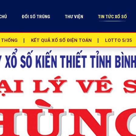
CHỦ
ĐỔI SỐ TRÚNG
THƯ VIỆN
TIN TỨC XỔ SỐ
N THỐNG
KẾT QUẢ XỔ SỐ ĐIỆN TOÁN
LOTTO 5/35