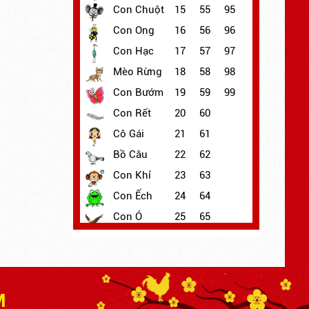
Con Chuột
15
55
95
Con Ong
16
56
96
Con Hạc
17
57
97
Mèo Rừng
18
58
98
Con Bướm
19
59
99
Con Rết
20
60
Cô Gái
21
61
Bồ Câu
22
62
Con Khỉ
23
63
Con Ếch
24
64
Con Ó
25
65
Rồng Bay
26
66
Con Rùa
27
67
Con Gà
28
68
M
Con Lươn
29
69