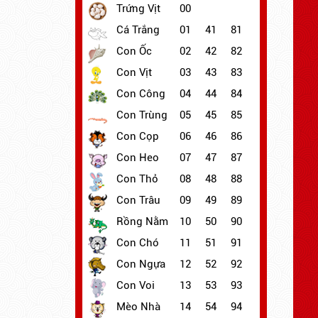
Trứng Vịt
00
Cá Trắng
01
41
81
Con Ốc
02
42
82
Con Vịt
03
43
83
Con Công
04
44
84
Con Trùng
05
45
85
Con Cọp
06
46
86
Con Heo
07
47
87
Con Thỏ
08
48
88
Con Trâu
09
49
89
Rồng Nằm
10
50
90
Con Chó
11
51
91
Con Ngựa
12
52
92
Con Voi
13
53
93
Mèo Nhà
14
54
94