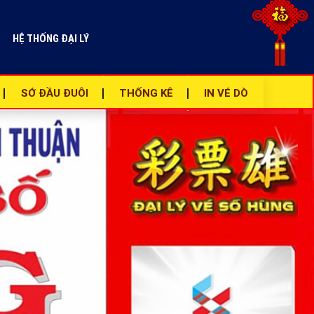
HỆ THỐNG ĐẠI LÝ
SỚ ĐẦU ĐUÔI
THỐNG KÊ
IN VÉ DÒ