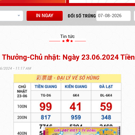
IN NGAY
ĐỔI SỐ TRÚNG
Tin tức
 Thưởng-Chủ nhật: Ngày 23.06.2024 Tiền
6/2024 - 11:17 AM