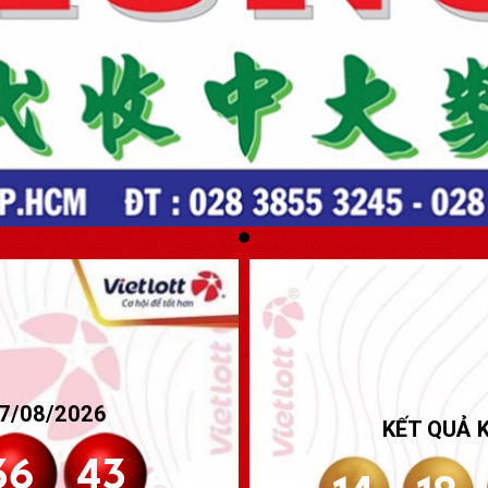
7/08/2026
KẾT QUẢ 
36
43