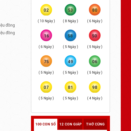
02
53
80
( 10 Ngày )
( 8 Ngày )
( 6 Ngày )
iệu đồng
iệu đồng
16
58
50
( 6 Ngày )
( 5 Ngày )
( 5 Ngày )
75
49
06
( 5 Ngày )
( 5 Ngày )
( 5 Ngày )
07
81
98
( 5 Ngày )
( 5 Ngày )
( 4 Ngày )
100 CON SỐ
12 CON GIÁP
THỜ CÚNG