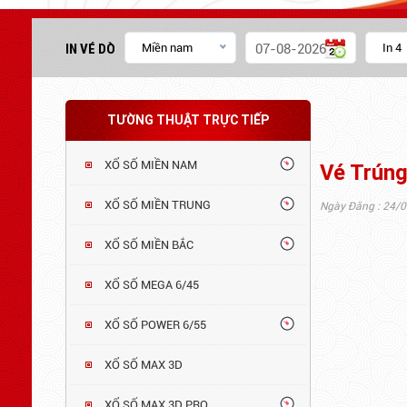
IN VÉ DÒ
Miền nam
In 4
TƯỜNG THUẬT TRỰC TIẾP
XỔ SỐ MIỀN NAM
Vé Trúng
XỔ SỐ MIỀN TRUNG
Ngày Đăng : 24/0
XỔ SỐ MIỀN BẮC
XỔ SỐ MEGA 6/45
XỔ SỐ POWER 6/55
XỔ SỐ MAX 3D
XỔ SỐ MAX 3D PRO