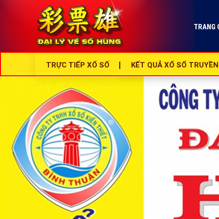
TRANG 
TRỰC TIẾP XỔ SỐ
KẾT QUẢ XỔ SỐ TRUYỀ