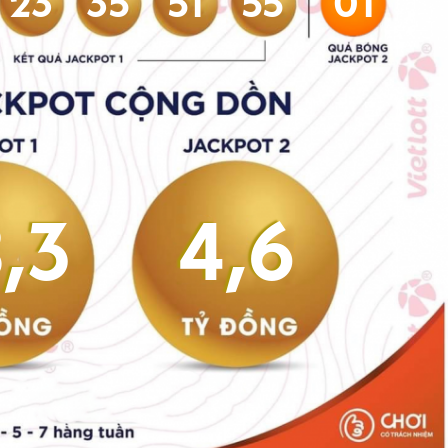
23
35
51
55
01
,3
4,6