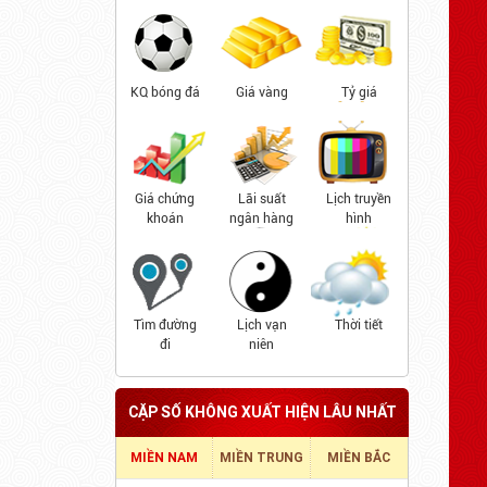
KQ bóng đá
Giá vàng
Tỷ giá
Giá chứng
Lãi suất
Lịch truyền
khoán
ngân hàng
hình
Tìm đường
Lịch vạn
Thời tiết
đi
niên
CẶP SỐ KHÔNG XUẤT HIỆN LÂU NHẤT
MIỀN NAM
MIỀN TRUNG
MIỀN BẮC