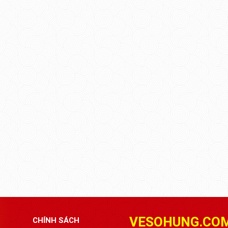
VESOHUNG.CO
CHÍNH SÁCH