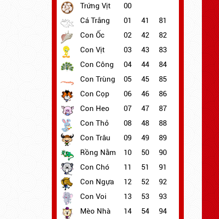
Trứng Vịt
00
Cá Trắng
01
41
81
Con Ốc
02
42
82
Con Vịt
03
43
83
Con Công
04
44
84
Con Trùng
05
45
85
Con Cọp
06
46
86
Con Heo
07
47
87
Con Thỏ
08
48
88
Con Trâu
09
49
89
Rồng Nằm
10
50
90
Con Chó
11
51
91
Con Ngựa
12
52
92
Con Voi
13
53
93
Mèo Nhà
14
54
94