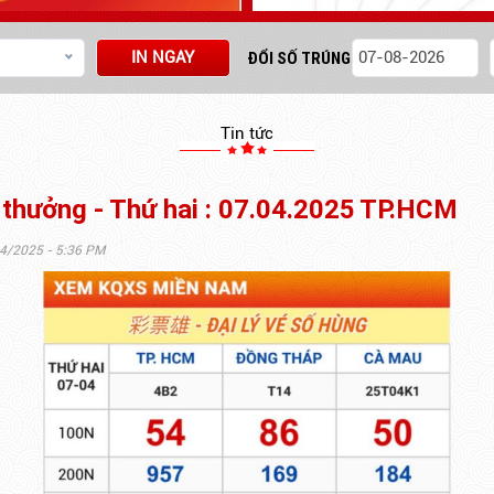
IN NGAY
ĐỔI SỐ TRÚNG
Tin tức
 thưởng - Thứ hai : 07.04.2025 TP.HCM
4/2025 - 5:36 PM