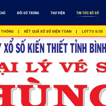
CHỦ
ĐỔI SỐ TRÚNG
THƯ VIỆN
TIN TỨC XỔ SỐ
N THỐNG
KẾT QUẢ XỔ SỐ ĐIỆN TOÁN
LOTTO 5/35