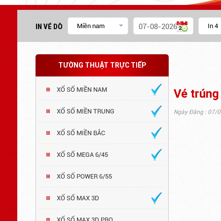
IN VÉ DÒ
Miền nam
In 4
TƯỜNG THUẬT TRỰC TIẾP
XỔ SỐ MIỀN NAM
Vé trúng
XỔ SỐ MIỀN TRUNG
Ngày Đăng : 07/0
XỔ SỐ MIỀN BẮC
XỔ SỐ MEGA 6/45
XỔ SỐ POWER 6/55
XỔ SỐ MAX 3D
XỔ SỐ MAX 3D PRO