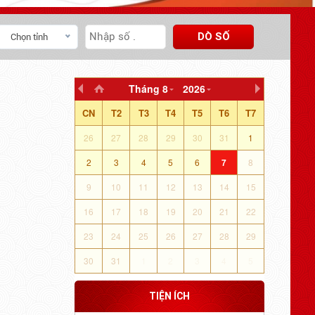
DÒ SỐ
Chọn tỉnh
Tháng 8
2026
CN
T2
T3
T4
T5
T6
T7
26
27
28
29
30
31
1
2
3
4
5
6
7
8
9
10
11
12
13
14
15
16
17
18
19
20
21
22
23
24
25
26
27
28
29
30
31
1
2
3
4
5
TIỆN ÍCH