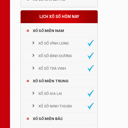
LỊCH XỔ SỐ HÔM NAY
XỔ SỐ MIỀN NAM
XỔ SỐ VĨNH LONG
XỔ SỐ BÌNH DƯƠNG
XỔ SỐ TRÀ VINH
XỔ SỐ MIỀN TRUNG
XỔ SỐ GIA LAI
XỔ SỐ NINH THUẬN
XỔ SỐ MIỀN BẮC