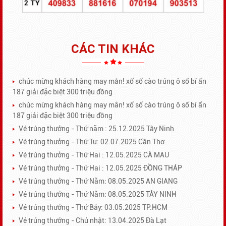
CÁC TIN KHÁC
chúc mừng khách hàng may mắn! xổ số cào trúng ô số bí ẩn
187 giải đặc biệt 300 triệu đồng
chúc mừng khách hàng may mắn! xổ số cào trúng ô số bí ẩn
187 giải đặc biệt 300 triệu đồng
Vé trúng thưởng - Thứ năm : 25.12.2025 Tây Ninh
Vé trúng thưởng - Thứ Tư: 02.07.2025 Cần Thơ
Vé trúng thưởng - Thứ Hai : 12.05.2025 CÀ MAU
Vé trúng thưởng - Thứ Hai : 12.05.2025 ĐỒNG THÁP
Vé trúng thưởng - Thứ Năm: 08.05.2025 AN GIANG
Vé trúng thưởng - Thứ Năm: 08.05.2025 TÂY NINH
Vé trúng thưởng - Thứ Bảy: 03.05.2025 TP.HCM
Vé trúng thưởng - Chủ nhật: 13.04.2025 Đà Lạt