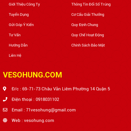
Giới Thiệu Công Ty
Thông Tin Đổi Số Trúng
Tuyển Dụng
Cơ Cấu Giải Thưởng
Gửi Góp Ý Kiến
Quy Định Chung
Tư Vấn
Quy Chế Hoạt Động
Hướng Dẫn
Chính Sách Bảo Mật
Liên Hệ
VESOHUNG.COM
Đ/c : 69-71-73 Châu Văn Liêm Phường 14 Quận 5
Điện thoại : 0918031102
Email : 71vesohung@gmail.com
Web : vesohung.com