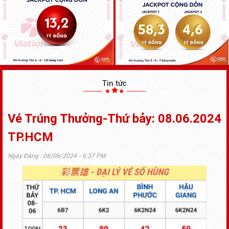
13,2
58,3
4,6
Tin tức
Vé Trúng Thưởng-Thứ bảy: 08.06.2024
TP.HCM
Ngày Đăng : 08/06/2024 - 6:37 PM