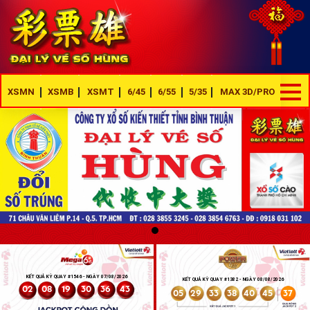
XSMN
XSMB
XSMT
6/45
6/55
5/35
MAX 3D/PRO
KẾT QUẢ KỲ QUAY #1546 - NGÀY 07/08/2026
KẾT QUẢ KỲ QUAY #1382 - NGÀY 08/08/2026
02
08
19
30
36
43
05
29
33
38
40
45
37