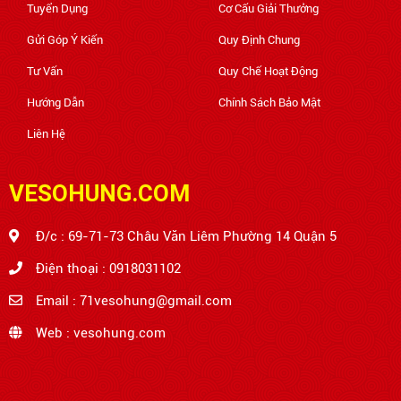
Tuyển Dụng
Cơ Cấu Giải Thưởng
Gửi Góp Ý Kiến
Quy Định Chung
Tư Vấn
Quy Chế Hoạt Động
Hướng Dẫn
Chính Sách Bảo Mật
Liên Hệ
VESOHUNG.COM
Đ/c : 69-71-73 Châu Văn Liêm Phường 14 Quận 5
Điện thoại : 0918031102
Email : 71vesohung@gmail.com
Web : vesohung.com