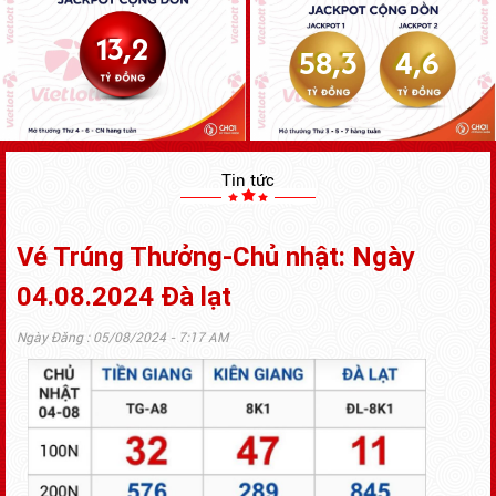
13,2
58,3
4,6
Tin tức
Vé Trúng Thưởng-Chủ nhật: Ngày
04.08.2024 Đà lạt
Ngày Đăng : 05/08/2024 - 7:17 AM