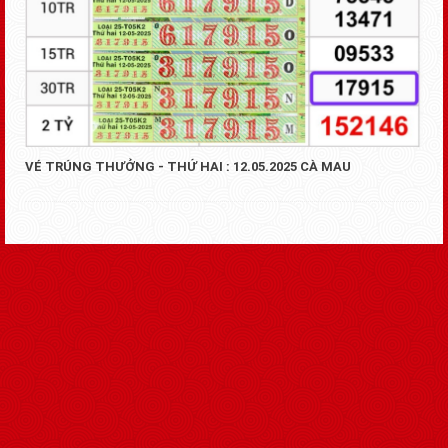
VÉ TRÚNG THƯỞNG - THỨ HAI : 12.05.2025 ĐỒNG THÁP