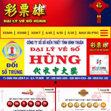
XSMN
XSMB
XSMT
6/45
6/55
5/35
MAX 3D/PRO
KẾT QUẢ KỲ QUAY #1545 - NGÀY 05/08/2026
KẾT QUẢ KỲ QUAY #1381 - NGÀY 06/08/2026
02
06
11
16
28
39
14
18
23
35
51
55
01