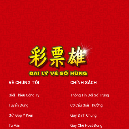
VỀ CHÚNG TÔI
CHÍNH SÁCH
Giới Thiệu Công Ty
Thông Tin Đổi Số Trúng
Tuyển Dụng
Cơ Cấu Giải Thưởng
Gửi Góp Ý Kiến
Quy Định Chung
Tư Vấn
Quy Chế Hoạt Động