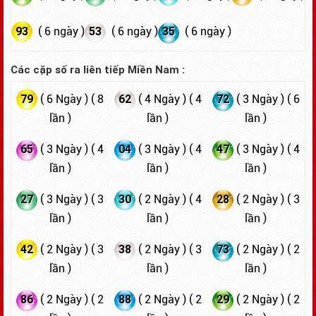
93
53
35
( 6 ngày )
( 6 ngày )
( 6 ngày )
Các cặp số ra liên tiếp Miền Nam :
79
62
72
( 6 Ngày ) ( 8
( 4 Ngày ) ( 4
( 3 Ngày ) ( 6
lần )
lần )
lần )
65
04
47
( 3 Ngày ) ( 4
( 3 Ngày ) ( 4
( 3 Ngày ) ( 4
lần )
lần )
lần )
27
30
28
( 3 Ngày ) ( 3
( 2 Ngày ) ( 4
( 2 Ngày ) ( 3
lần )
lần )
lần )
42
38
73
( 2 Ngày ) ( 3
( 2 Ngày ) ( 3
( 2 Ngày ) ( 2
lần )
lần )
lần )
86
88
29
( 2 Ngày ) ( 2
( 2 Ngày ) ( 2
( 2 Ngày ) ( 2