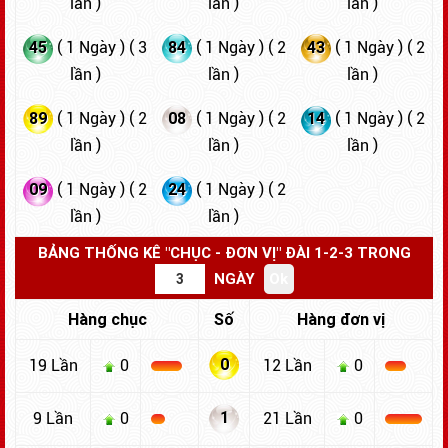
lần )
lần )
lần )
45
84
43
( 1 Ngày ) ( 3
( 1 Ngày ) ( 2
( 1 Ngày ) ( 2
lần )
lần )
lần )
89
08
14
( 1 Ngày ) ( 2
( 1 Ngày ) ( 2
( 1 Ngày ) ( 2
lần )
lần )
lần )
09
24
( 1 Ngày ) ( 2
( 1 Ngày ) ( 2
lần )
lần )
BẢNG THỐNG KÊ "CHỤC - ĐƠN VỊ" ĐÀI 1-2-3 TRONG
NGÀY
Hàng chục
Số
Hàng đơn vị
0
19 Lần
0
12 Lần
0
1
9 Lần
0
21 Lần
0