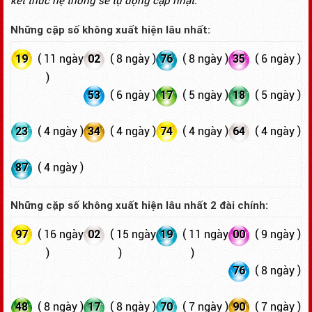
kết thúc hệ thống sẽ tự động cập nhật.
Những cặp số không xuất hiện lâu nhất:
19
02
76
35
( 11 ngày
( 8 ngày )
( 8 ngày )
( 6 ngày )
)
53
17
18
( 6 ngày )
( 5 ngày )
( 5 ngày )
23
34
74
64
( 4 ngày )
( 4 ngày )
( 4 ngày )
( 4 ngày )
87
( 4 ngày )
Những cặp số không xuất hiện lâu nhất 2 đài chính:
97
02
19
00
( 16 ngày
( 15 ngày
( 11 ngày
( 9 ngày )
)
)
)
76
( 8 ngày )
48
17
70
90
( 8 ngày )
( 8 ngày )
( 7 ngày )
( 7 ngày )