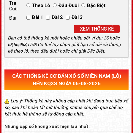
Tra
Theo Lô
Đầu Đuôi
Đặc Biệt
Cứu:
Đài 1
Đài 2
Đài 3
Đài
XEM THỐNG KÊ
Bạn có thể thống kê một hoặc nhiều số! Ví dụ: 36 hoặc
68,86,963,1798 Có thể tùy chọn giới hạn số đài và thống
kê theo lô, theo đầu đuôi hoặc chỉ giải Đặc Biệt.
CÁC THỐNG KÊ CƠ BẢN XỔ SỐ MIỀN NAM (LÔ)
ĐẾN KQXS NGÀY 06-08-2026
Lưu ý: Thống kê này không cập nhật khi đang trực tiếp xổ
số, sau khi hoàn tất mở thưởng status chuyển qua chế độ
kết thúc hệ thống sẽ tự động cập nhật.
Những cặp số không xuất hiện lâu nhất: