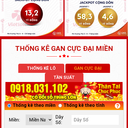
13,2
58,3
4,6
THỐNG KÊ GAN CỰC ĐẠI MIỀN
THỐNG KÊ LÔ
GAN CỰC ĐẠI
TẦN SUẤT
Thống kê theo miền
Thống kê theo tỉnh
Dãy
Miền:
Số: