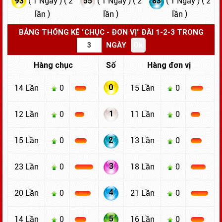
93
55
83
( 1 Ngày ) ( 2
( 1 Ngày ) ( 2
( 1 Ngày ) ( 2
lần )
lần )
lần )
BẢNG THỐNG KÊ "CHỤC - ĐƠN VỊ" ĐÀI 1-2-3 TRONG
NGÀY
Hàng chục
Số
Hàng đơn vị
0
14 Lần
0
15 Lần
0
1
12 Lần
0
11 Lần
0
2
15 Lần
0
13 Lần
0
3
23 Lần
0
18 Lần
0
4
20 Lần
0
21 Lần
0
5
14 Lần
0
16 Lần
0