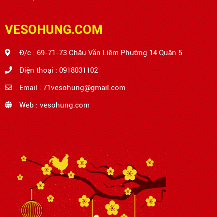
VESOHUNG.COM
Đ/c : 69-71-73 Châu Văn Liêm Phường 14 Quận 5
Điện thoại : 0918031102
Email : 71vesohung@gmail.com
Web : vesohung.com