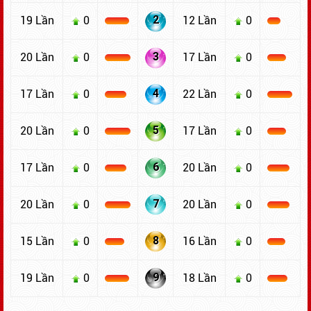
2
19 Lần
0
12 Lần
0
3
20 Lần
0
17 Lần
0
4
17 Lần
0
22 Lần
0
5
20 Lần
0
17 Lần
0
6
17 Lần
0
20 Lần
0
7
20 Lần
0
20 Lần
0
8
15 Lần
0
16 Lần
0
9
19 Lần
0
18 Lần
0