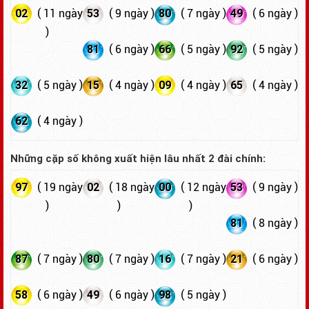
02
53
80
49
( 11 ngày
( 9 ngày )
( 7 ngày )
( 6 ngày )
)
81
66
92
( 6 ngày )
( 5 ngày )
( 5 ngày )
32
15
09
65
( 5 ngày )
( 4 ngày )
( 4 ngày )
( 4 ngày )
62
( 4 ngày )
Những cặp số không xuất hiện lâu nhất 2 đài chính:
97
02
00
53
( 19 ngày
( 18 ngày
( 12 ngày
( 9 ngày )
)
)
)
81
( 8 ngày )
87
80
16
21
( 7 ngày )
( 7 ngày )
( 7 ngày )
( 6 ngày )
58
49
98
( 6 ngày )
( 6 ngày )
( 5 ngày )