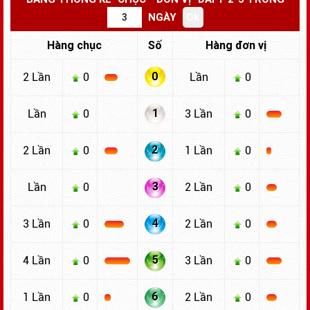
NGÀY
Hàng chục
Số
Hàng đơn vị
0
2 Lần
0
Lần
0
1
Lần
0
3 Lần
0
2
2 Lần
0
1 Lần
0
3
Lần
0
2 Lần
0
4
3 Lần
0
2 Lần
0
5
4 Lần
0
3 Lần
0
6
1 Lần
0
2 Lần
0