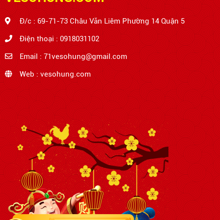
Đ/c : 69-71-73 Châu Văn Liêm Phường 14 Quận 5
Điện thoại : 0918031102
Email : 71vesohung@gmail.com
Web : vesohung.com