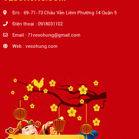
Đ/c : 69-71-73 Châu Văn Liêm Phường 14 Quận 5
Điện thoại : 0918031102
Email : 71vesohung@gmail.com
Web : vesohung.com