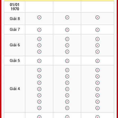
01/01
1970
Giải 8
Giải 7
Giải 6
Giải 5
Giải 4