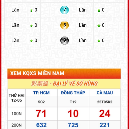
7
Lần
0
Lần
0
8
Lần
0
Lần
0
9
Lần
0
Lần
0