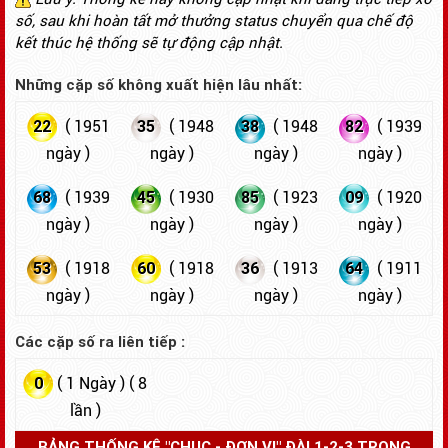
số, sau khi hoàn tất mở thưởng status chuyển qua chế độ
kết thúc hệ thống sẽ tự động cập nhật.
Những cặp số không xuất hiện lâu nhất:
22
35
38
82
( 1951
( 1948
( 1948
( 1939
ngày )
ngày )
ngày )
ngày )
68
45
85
09
( 1939
( 1930
( 1923
( 1920
ngày )
ngày )
ngày )
ngày )
53
60
36
64
( 1918
( 1918
( 1913
( 1911
ngày )
ngày )
ngày )
ngày )
Các cặp số ra liên tiếp :
0
( 1 Ngày ) ( 8
lần )
BẢNG THỐNG KÊ "CHỤC - ĐƠN VỊ" ĐÀI 1-2-3 TRONG