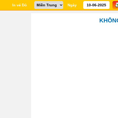
In vé Dò
Ngày
KHÔNG