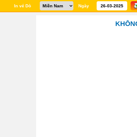
In vé Dò
Ngày
KHÔNG