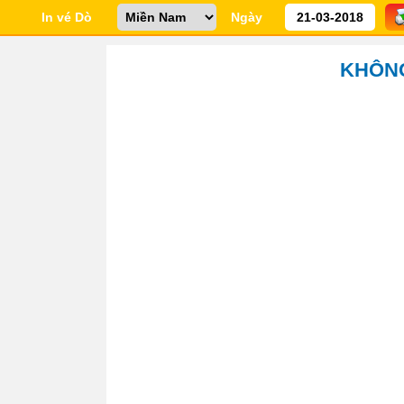
In vé Dò
Ngày
KHÔNG