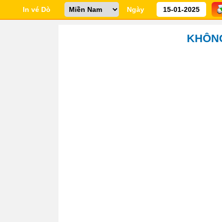
In vé Dò
Ngày
KHÔNG