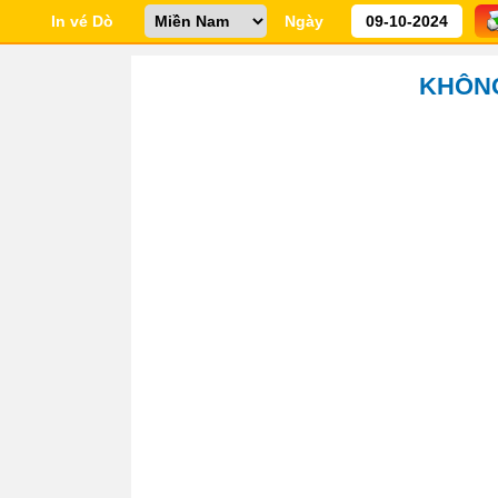
In vé Dò
Ngày
KHÔNG