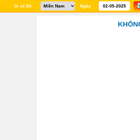
In vé Dò
Ngày
KHÔNG