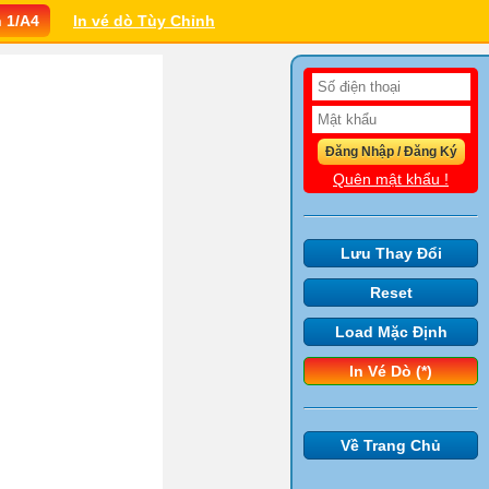
In vé dò Tùy Chỉnh
Quên mật khẩu !
Lưu Thay Đổi
Reset
Load Mặc Định
In Vé Dò (*)
Về Trang Chủ