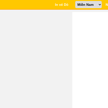
In vé Dò
N