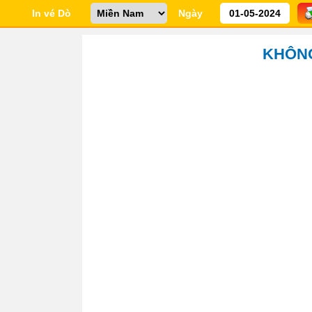
In vé Dò
Ngày
KHÔNG