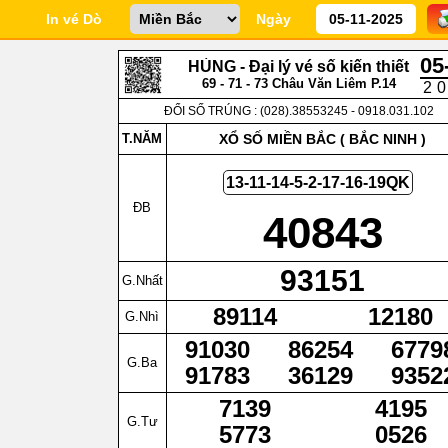
In vé Dò
Ngày
05
HÙNG - Đại lý vé số kiến thiết
69 - 71 - 73 Châu Văn Liêm P.14
2
Q.5
ĐỔI SỐ TRÚNG : (028).38553245 - 0918.031.102
T.NĂM
XỔ SỐ MIỀN BẮC (
BẮC NINH
)
13-11-14-5-2-17-16-19QK
ĐB
40843
93151
G.Nhất
89114
12180
G.Nhì
91030
86254
6779
G.Ba
91783
36129
9352
7139
4195
G.Tư
5773
0526