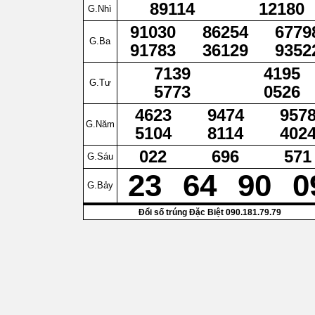
89114
12180
G.Nhì
91030
86254
6779
G.Ba
91783
36129
9352
7139
4195
G.Tư
5773
0526
4623
9474
957
G.Năm
5104
8114
402
022
696
571
G.Sáu
23
64
90
0
G.Bảy
Đổi số trúng Đặc Biệt 090.181.79.79