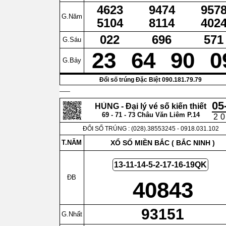
4623
9474
957
G.Năm
5104
8114
402
022
696
571
G.Sáu
23
64
90
0
G.Bảy
Đổi số trúng Đặc Biệt 090.181.79.79
05
HÙNG - Đại lý vé số kiến thiết
69 - 71 - 73 Châu Văn Liêm P.14
2
Q.5
ĐỔI SỐ TRÚNG : (028).38553245 - 0918.031.102
T.NĂM
XỔ SỐ MIỀN BẮC (
BẮC NINH
)
13-11-14-5-2-17-16-19QK
ĐB
40843
93151
G.Nhất