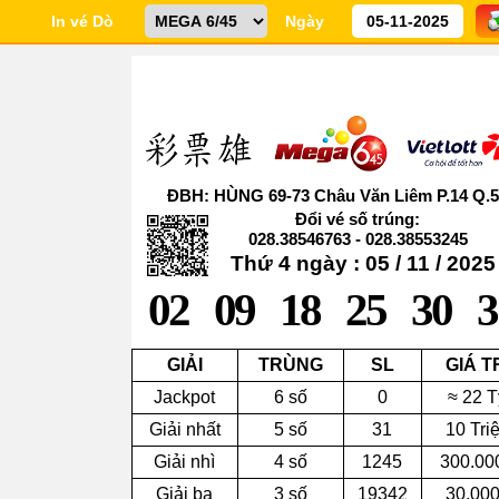
In vé Dò
Ngày
ĐBH: HÙNG 69-73 Châu Văn Liêm P.14 Q.5
Đổi vé số trúng:
028.38546763 - 028.38553245
Thứ 4 ngày : 05 / 11 / 2025
02
09
18
25
30
3
GIẢI
TRÙNG
SL
GIÁ T
Jackpot
6 số
0
≈ 22 T
Giải nhất
5 số
31
10 Tri
Giải nhì
4 số
1245
300.00
Giải ba
3 số
19342
30.00