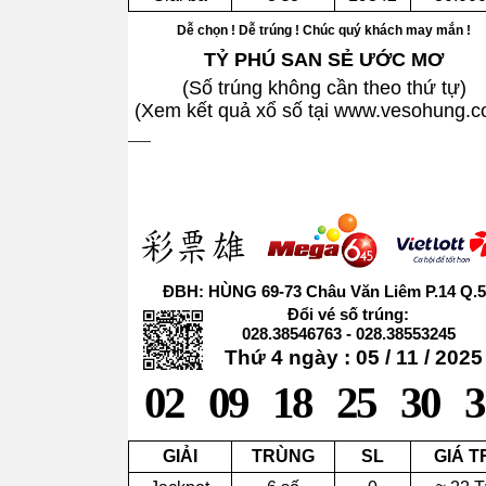
Dễ chọn ! Dễ trúng ! Chúc quý khách may mắn !
TỶ PHÚ SAN SẺ ƯỚC MƠ
(Số trúng không cần theo thứ tự)
(Xem kết quả xổ số tại www.vesohung.c
ĐBH: HÙNG 69-73 Châu Văn Liêm P.14 Q.5
Đổi vé số trúng:
028.38546763 - 028.38553245
Thứ 4 ngày : 05 / 11 / 2025
02
09
18
25
30
3
GIẢI
TRÙNG
SL
GIÁ T