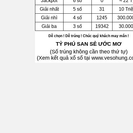
Jackpot
6 số
0
≈ 22 T
Giải nhất
5 số
31
10 Tri
Giải nhì
4 số
1245
300.00
Giải ba
3 số
19342
30.00
Dễ chọn ! Dễ trúng ! Chúc quý khách may mắn !
TỶ PHÚ SAN SẺ ƯỚC MƠ
(Số trúng không cần theo thứ tự)
(Xem kết quả xổ số tại www.vesohung.c