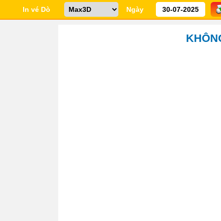
In vé Dò
Ngày
KHÔNG