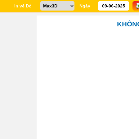
In vé Dò
Ngày
KHÔNG